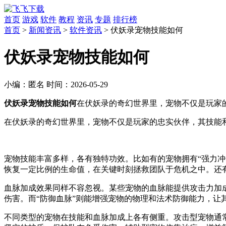
首页
游戏
软件
教程
资讯
专题
排行榜
首页
>
新闻资讯
>
软件资讯
> 伏妖录宠物技能如何
伏妖录宠物技能如何
小编：
匿名
时间：
2026-05-29
伏妖录宠物技能如何
在伏妖录的奇幻世界里，宠物不仅是玩家的
在伏妖录的奇幻世界里，宠物不仅是玩家的忠实伙伴，其技能
宠物技能丰富多样，各有独特功效。比如有的宠物拥有“强力冲
恢复一定比例的生命值，在关键时刻拯救团队于危机之中。还
血脉加成效果同样不容忽视。某些宠物的血脉能提供攻击力加
伤害。而“防御血脉”则能增强宠物的物理和法术防御能力，让
不同类型的宠物在技能和血脉加成上各有侧重。攻击型宠物通