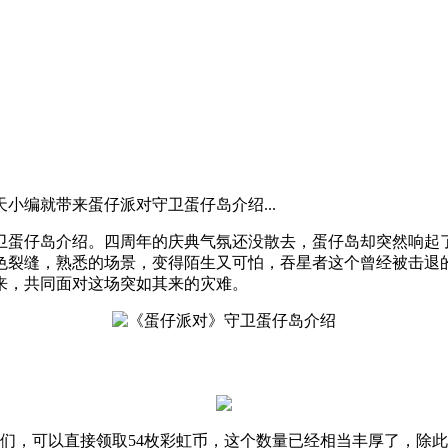
小编就带来蛋仔派对守卫蛋仔岛介绍...
卫蛋仔岛介绍。四周年的庆典气氛还没散去，蛋仔岛却突然响起
色裂缝，熟悉的场景，变得陌生又可怕，吞星者这个曾经被击退
来，共同面对这场突如其来的灾难。
仔们，可以直接领取54枚彩虹币，这个数量已经相当丰厚了，除此