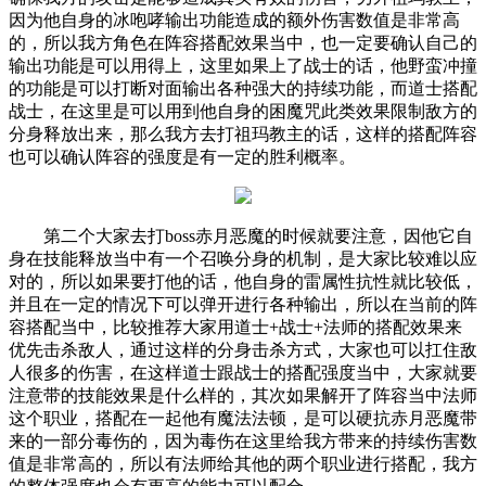
因为他自身的冰咆哮输出功能造成的额外伤害数值是非常高
的，所以我方角色在阵容搭配效果当中，也一定要确认自己的
输出功能是可以用得上，这里如果上了战士的话，他野蛮冲撞
的功能是可以打断对面输出各种强大的持续功能，而道士搭配
战士，在这里是可以用到他自身的困魔咒此类效果限制敌方的
分身释放出来，那么我方去打祖玛教主的话，这样的搭配阵容
也可以确认阵容的强度是有一定的胜利概率。
第二个大家去打boss赤月恶魔的时候就要注意，因他它自
身在技能释放当中有一个召唤分身的机制，是大家比较难以应
对的，所以如果要打他的话，他自身的雷属性抗性就比较低，
并且在一定的情况下可以弹开进行各种输出，所以在当前的阵
容搭配当中，比较推荐大家用道士+战士+法师的搭配效果来
优先击杀敌人，通过这样的分身击杀方式，大家也可以扛住敌
人很多的伤害，在这样道士跟战士的搭配强度当中，大家就要
注意带的技能效果是什么样的，其次如果解开了阵容当中法师
这个职业，搭配在一起他有魔法法顿，是可以硬抗赤月恶魔带
来的一部分毒伤的，因为毒伤在这里给我方带来的持续伤害数
值是非常高的，所以有法师给其他的两个职业进行搭配，我方