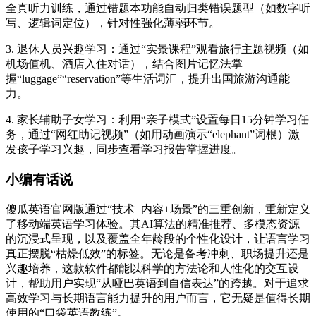
全真听力训练，通过错题本功能自动归类错误题型（如数字听
写、逻辑词定位），针对性强化薄弱环节。
3. 退休人员兴趣学习：通过“实景课程”观看旅行主题视频（如
机场值机、酒店入住对话），结合图片记忆法掌
握“luggage”“reservation”等生活词汇，提升出国旅游沟通能
力。
4. 家长辅助子女学习：利用“亲子模式”设置每日15分钟学习任
务，通过“网红助记视频”（如用动画演示“elephant”词根）激
发孩子学习兴趣，同步查看学习报告掌握进度。
小编有话说
傻瓜英语官网版通过“技术+内容+场景”的三重创新，重新定义
了移动端英语学习体验。其AI算法的精准推荐、多模态资源
的沉浸式呈现，以及覆盖全年龄段的个性化设计，让语言学习
真正摆脱“枯燥低效”的标签。无论是备考冲刺、职场提升还是
兴趣培养，这款软件都能以科学的方法论和人性化的交互设
计，帮助用户实现“从哑巴英语到自信表达”的跨越。对于追求
高效学习与长期语言能力提升的用户而言，它无疑是值得长期
使用的“口袋英语教练”。