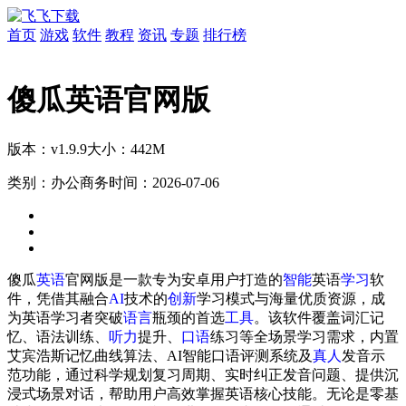
首页
游戏
软件
教程
资讯
专题
排行榜
傻瓜英语官网版
版本：v1.9.9
大小：442M
类别：办公商务
时间：2026-07-06
傻瓜
英语
官网版是一款专为安卓用户打造的
智能
英语
学习
软
件，凭借其融合
AI
技术的
创新
学习模式与海量优质资源，成
为英语学习者突破
语言
瓶颈的首选
工具
。该软件覆盖词汇记
忆、语法训练、
听力
提升、
口语
练习等全场景学习需求，内置
艾宾浩斯记忆曲线算法、AI智能口语评测系统及
真人
发音示
范功能，通过科学规划复习周期、实时纠正发音问题、提供沉
浸式场景对话，帮助用户高效掌握英语核心技能。无论是零基