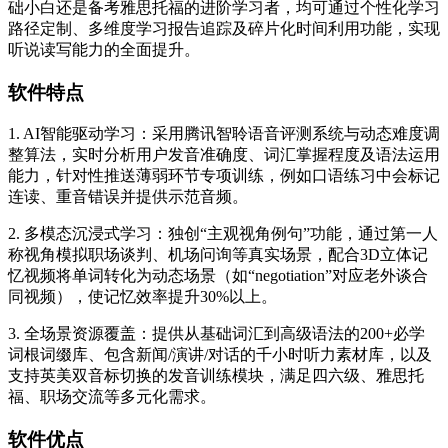
础小白还是备考雅思托福的进阶学习者，均可通过个性化学习
路径定制、多维度学习报告追踪及碎片化时间利用功能，实现
听说读写能力的全面提升。
软件特点
1. AI智能驱动学习：采用腾讯智聆语音评测系统与动态难度调
整算法，实时分析用户发音准确度、词汇掌握程度及语法运用
能力，针对性推送薄弱环节专项训练，例如口语练习中会标记
连读、重音错误并提供示范音频。
2. 多模态沉浸式学习：独创“主观视角例句”功能，通过第一人
称视角模拟职场谈判、机场问询等真实场景，配合3D立体记
忆视频将单词转化为动态场景（如“negotiation”对应老外谈合
同视频），使记忆效率提升30%以上。
3. 全场景资源覆盖：提供从基础词汇到高级语法的200+必学
词根词缀库、包含新闻/演讲/对话的千小时听力素材库，以及
支持英美双音标切换的发音训练模块，满足四六级、雅思托
福、职场交流等多元化需求。
软件优点