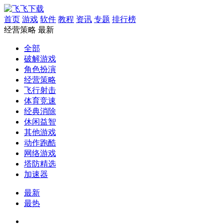
首页
游戏
软件
教程
资讯
专题
排行榜
经营策略
最新
全部
破解游戏
角色扮演
经营策略
飞行射击
体育竞速
经典消除
休闲益智
其他游戏
动作跑酷
网络游戏
塔防精选
加速器
最新
最热