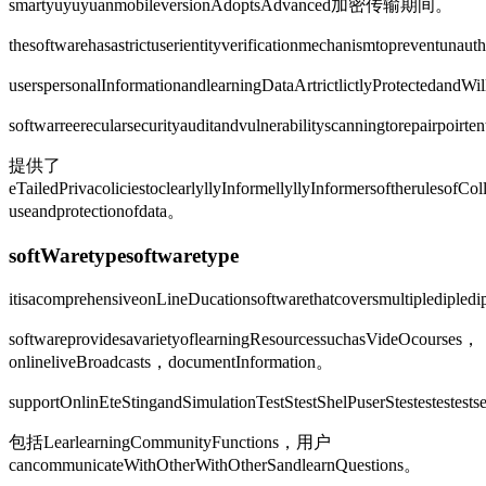
smartyuyuyuanmobileversionAdoptsAdvanced
加密传输期间。
thesoftwarehasastrictuserientityverificationmechanismtopreventunau
userspersonalInformationandlearningDataArtrictlictlyProtectedandW
softwarreerecularsecurityauditandvulnerabilityscanningtorepairpoirte
提供了
eTailedPrivacoliciestoclearlyllyInformellyllyInformersoftherulesofCo
useandprotectionofdata。
softWaretypesoftwaretype
itisacomprehensiveonLineDucationsoftwarethatcoversmultipledipled
softwareprovidesavarietyoflearningResourcessuchasVideOcourses，
onlineliveBroadcasts，documentInformation。
supportOnlinEteStingandSimulationTestStestShelPuserStestestestests
包括LearlearningCommunityFunctions，用户
cancommunicateWithOtherWithOtherSandlearnQuestions。