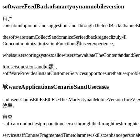
softwareFeedBackofsmartyuyuanmobileversion
用户
cansubmitopinionsandsuggestionsandThroughThefeedBackChannelsI
thesoftwareteamCollectSandoranizeSerfeedbackregneclizuly和
ConcontimpimizatimizationFunctions和useerexperience。
wheisauserscoringsystostoallowuserstoevaluateTheContentandandSe
forusersquestionsand问题，
softWareProvidesInstantCustomerServicesupporttoesurethatuserpro
软wareApplicationsCenarioSandUsecases
sudusensCanusEthEsEthEseThesMartyUyuanMobileVersionToreViewThe
效率。
审查
staffcanconducttestpreparationecersesthroughtherhroughtheshroughte
servicestaffCanuseFragmentedTimetolarnnewskillstoenhancepersonal