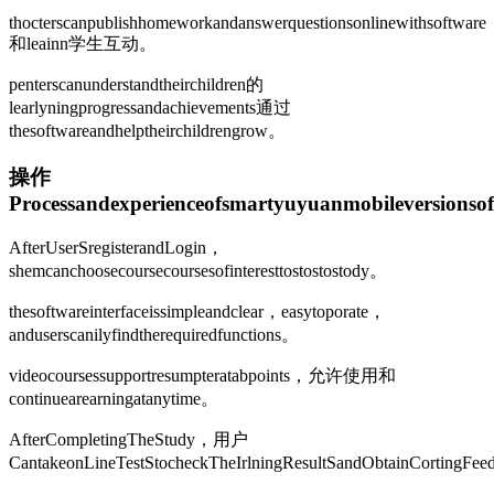
thocterscanpublishhomeworkandanswerquestionsonlinewithsoftware
和leainn学生互动。
penterscanunderstandtheirchildren的
learlyningprogressandachievements通过
thesoftwareandhelptheirchildrengrow。
操作
Processandexperienceofsmartyuyuanmobileversionso
AfterUserSregisterandLogin，
shemcanchoosecoursecoursesofinteresttostostostody。
thesoftwareinterfaceissimpleandclear，easytoporate，
anduserscanilyfindtherequiredfunctions。
videocoursessupportresumpteratabpoints，允许使用和
continuearearningatanytime。
AfterCompletingTheStudy，用户
CantakeonLineTestStocheckTheIrlningResultSandObtainCortingFe